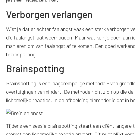
Verborgen verlangen
Wist je dat er achter faalangst vaak een sterk verborgen v
die faalangst laat weerhouden. Maar wat kun je doen aan ie
manieren om van faalangst af te komen. Een goed werkende
brainspotting.
Brainspotting
Brainspotting is een laagdrempelige methode – van grond
overtuigingen vermindert. De methode richt zich op die del
lichamelijke reacties. In de afbeelding hieronder is dat in
Tijdens een sessie brainspotting staart een cliënt langere t
sterkst een lichamelijke reactie ervaart. Dit punt blijkt ve