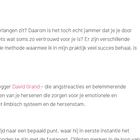
erlangen zit? Daarom is het toch echt jammer dat je je door
ts wat soms zo vertrouwd voor je is? Er zijn verschillende
 methode waarmee ik in mijn praktijk veel succes behaal, is
legger
David Grand
– die angstreacties en belemmerende
en van je hersenen die zorgen voor je emotionele en
 het limbisch systeem en de hersenstam.
ijd naar een bepaald punt, waar hij in eerste instantie het
rbonden te zijn met de faalangst. Cliënten merken in de loop van