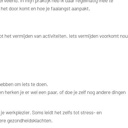
ervelend. In mijn praktijk heb ik daar regelmatig mee te
ar het door komt en hoe je faalangst aanpakt.
tot het vermijden van activiteiten. Iets vermijden voorkomt nou
hebben om iets te doen.
n herken je er wel een paar, of doe je zelf nog andere dingen
e werkplezier. Soms leidt het zelfs tot stress- en
dere gezondheidsklachten.