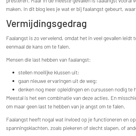
presteren. Maar in de meeste gevallen is faalangst vooral v
maken. In dit blog lees je wat er bij faalangst gebeurt, wa
Vermijdingsgedrag
Faalangst is zo vervelend, omdat het in veel gevallen leidt 
eenmaal de kans om te falen.
Mensen die last hebben van faalangst:
stellen moeilijke klussen uit;
gaan nieuwe ervaringen uit de weg;
denken nog meer opleidingen en cursussen nodig te 
Meestal is het een combinatie van deze acties. En misschie
om maar geen last te hebben van je angst om te falen.
Faalangst heeft nogal wat invloed op je functioneren en op j
spanningsklachten, zoals piekeren of slecht slapen, of an