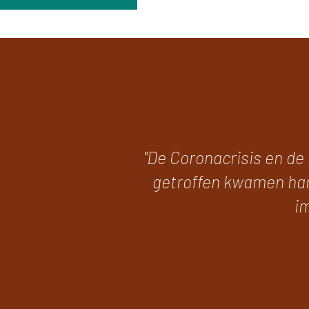
"De Coronacrisis en d
getroffen kwamen hard
im