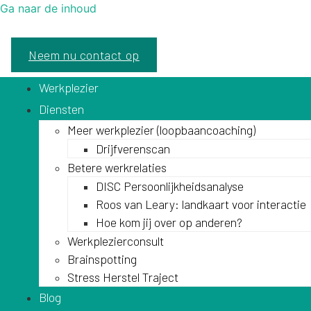
Ga naar de inhoud
Neem nu contact op
Werkplezier
Diensten
Meer werkplezier (loopbaancoaching)
Drijfverenscan
Betere werkrelaties
DISC Persoonlijkheidsanalyse
Roos van Leary: landkaart voor interactie
Hoe kom jij over op anderen?
Werkplezierconsult
Brainspotting
Stress Herstel Traject
Blog