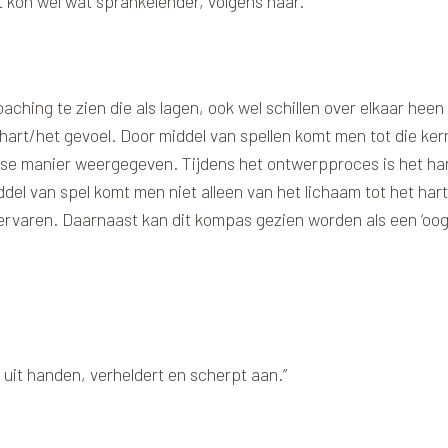
t kon wel wat sprankelender, volgens haar.
aching te zien die als lagen, ook wel schillen over elkaar hee
 hart/het gevoel. Door middel van spellen komt men tot die ke
losse manier weergegeven. Tijdens het ontwerpproces is het h
del van spel komt men niet alleen van het lichaam tot het hart
ervaren. Daarnaast kan dit kompas gezien worden als een ‘oog’
it handen, verheldert en scherpt aan.”