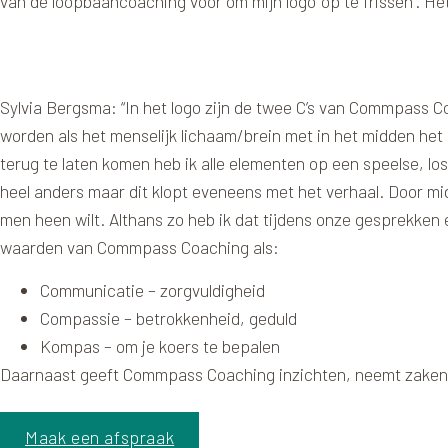
van de loopbaancoaching voor om mijn logo ‘op te frissen’. He
Sylvia Bergsma: “In het logo zijn de twee C’s van Commpass Co
worden als het menselijk lichaam/brein met in het midden het
terug te laten komen heb ik alle elementen op een speelse, 
heel anders maar dit klopt eveneens met het verhaal. Door mid
men heen wilt. Althans zo heb ik dat tijdens onze gesprekken 
waarden van Commpass Coaching als:
Communicatie – zorgvuldigheid
Compassie – betrokkenheid, geduld
Kompas – om je koers te bepalen
Daarnaast geeft Commpass Coaching inzichten, neemt zaken u
Maak een afspraak