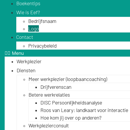
Boekentips
Wie is Eef?
Bedrijfsnaam
Logo
Contact
Privacybeleid
Menu
Werkplezier
Diensten
Meer werkplezier (loopbaancoaching)
Drijfverenscan
Betere werkrelaties
DISC Persoonlijkheidsanalyse
Roos van Leary: landkaart voor interactie
Hoe kom jij over op anderen?
Werkplezierconsult