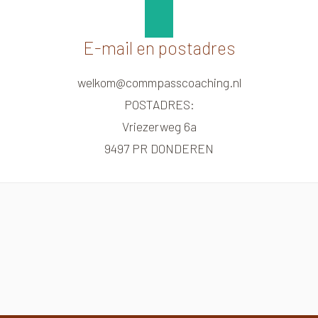
E-mail en postadres
welkom@commpasscoaching.nl
POSTADRES:
Vriezerweg 6a
9497 PR DONDEREN